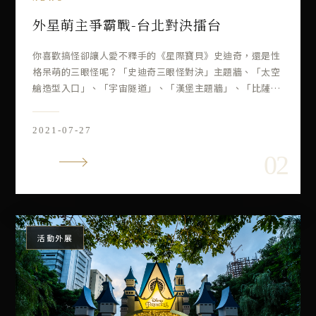
外星萌主爭霸戰-台北對決擂台
你喜歡搞怪卻讓人愛不釋手的《星際寶貝》史迪奇，還是性
格呆萌的三眼怪呢？「史迪奇三眼怪對決」主題牆、「太空
艙造型入口」、「宇宙隧道」、「漢堡主題牆」、「比薩星
球立體太空艙」、「626實驗室」、「史迪奇沙灘主題
牆」、「星際太空艙造型彈珠台」、「宇宙對決擂台」
2021-07-27
VIEW
活動外展