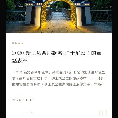
2020 新北歡樂耶誕城-迪士尼公主的童
話森林
「2020新北歡樂耶誕城」商業空間設計打造的迪士尼耶誕盛
宴，萬坪公園燈區打造「迪士尼公主的童話森林」，一座座
故事場景裝置藝術，迪士尼公主肖像躍上浪漫燈箱，伴隨經
典迪士尼公主音樂、浪漫燈海，讓每一位造訪者彷彿走入童
話森林。
2020-11-16
VIEW