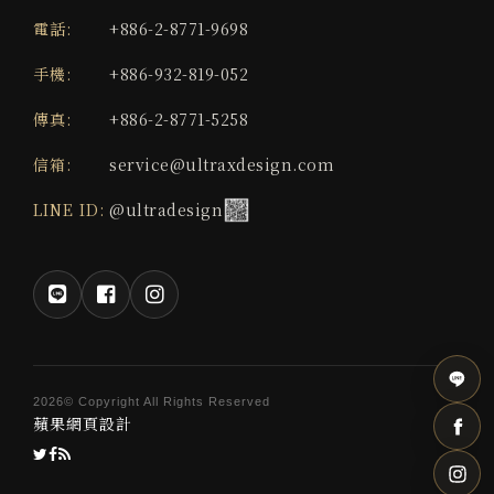
電話:
+886-2-8771-9698
手機:
+886-932-819-052
傳真:
+886-2-8771-5258
信箱:
service@ultraxdesign.com
LINE ID:
@ultradesign
2026© Copyright All Rights Reserved
蘋果網頁設計