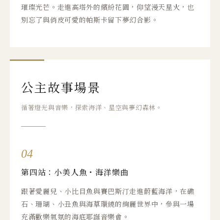
璀璨光芒。走進高塔外的繽紛花園，仰望漫天星火，也
別忘了與俏皮可愛的帕斯卡留下夢幻合影。
公主故事場景
循著燈光與音樂，探索海洋、星空與夢幻森林。
04
第四站：小美人魚・海洋樂曲
跟著愛麗兒、小比目魚與賽巴斯汀走進蔚藍海洋，在礁
石、珊瑚、小丑魚與海草環繞的絢麗世界中，參與一場
充滿歡樂氣氛的海底耶誕音樂會。