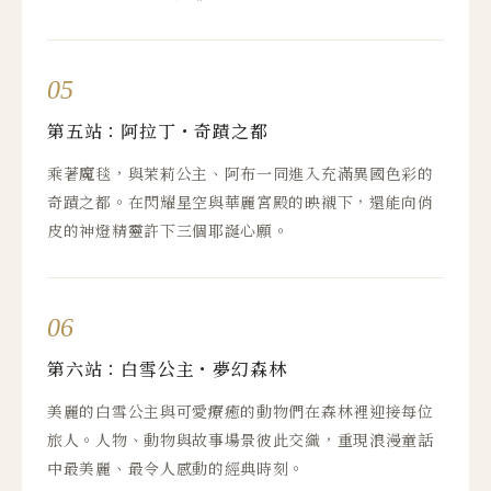
05
第五站：阿拉丁・奇蹟之都
乘著魔毯，與茉莉公主、阿布一同進入充滿異國色彩的
奇蹟之都。在閃耀星空與華麗宮殿的映襯下，還能向俏
皮的神燈精靈許下三個耶誕心願。
06
第六站：白雪公主・夢幻森林
美麗的白雪公主與可愛療癒的動物們在森林裡迎接每位
旅人。人物、動物與故事場景彼此交織，重現浪漫童話
中最美麗、最令人感動的經典時刻。