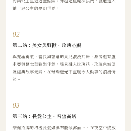
海與公主皇冠造型點綴。穿越這座魔法拱門，就能進入
迪士尼公主的夢幻世界。
02
第二站：美女與野獸・玫瑰心願
與充滿勇氣、善良與智慧的貝兒浪漫共舞，身旁還有盧
米亞與葛世華歡樂伴舞。場景融入玫瑰花、玫瑰色城堡
及經典故事元素，在璀璨燈光下重現令人動容的浪漫情
節。
03
第三站：長髮公主・希望高塔
樂佩招牌的浪漫長髮如瀑布般傾瀉而下，在夜空中綻放