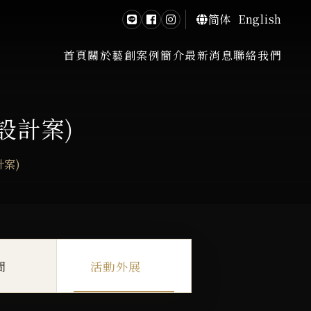
简体
English
首頁
關於藝創
案例簡介
最新消息
聯絡我們
設計案)
計案)
間
活動外展