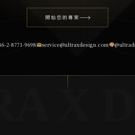
開始您的專案
86-2-8771-9698
service@ultraxdesign.com
@ultrad