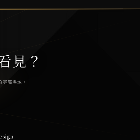
看見？
的專屬場域。
esign