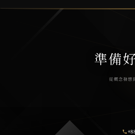
準備
從概念發想
+8