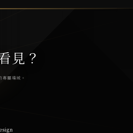
看見？
的專屬場域。
esign