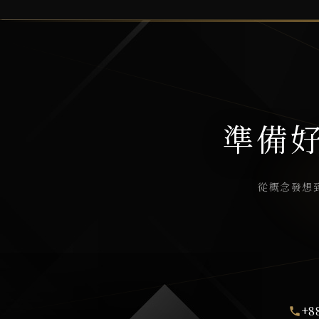
準備
從概念發想
+8