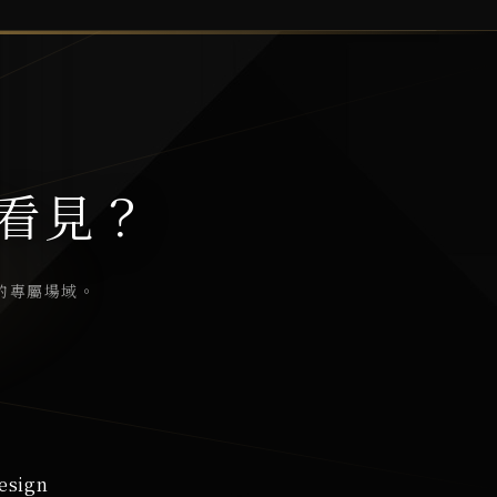
看見？
的專屬場域。
esign