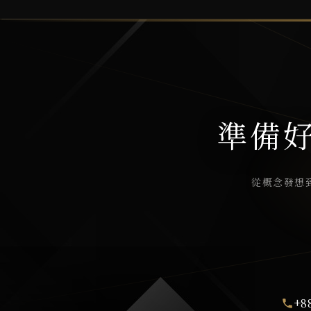
準備
從概念發想
+8